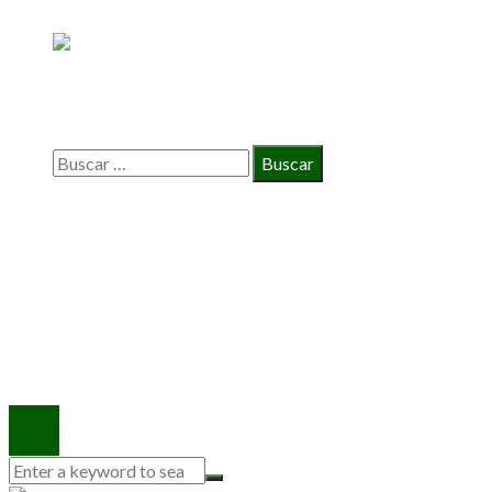
BÚSQUEDA
Buscar:
INFORMACIÓN
Política de Privacidad
Quiénes Somos
Contacto
© 2020 Todos los derechos reservados.