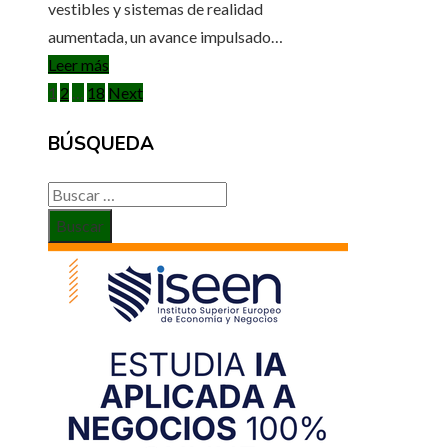
vestibles y sistemas de realidad
aumentada, un avance impulsado…
Leer más
Paginación
1
2
…
18
Next
de
BÚSQUEDA
entradas
Buscar: