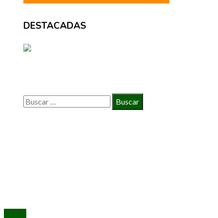
DESTACADAS
BÚSQUEDA
Buscar:
INFORMACIÓN
Política de Privacidad
Quiénes Somos
Contacto
© 2020 Todos los derechos reservados.