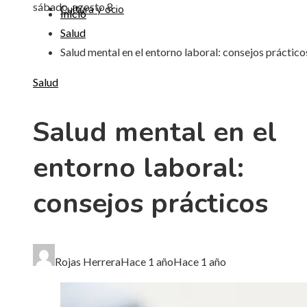
sábado, agosto 8
Cultura y ocio
Inicio
Salud
Salud mental en el entorno laboral: consejos práctico
Salud
Salud mental en el
entorno laboral:
consejos prácticos
Rojas Herrera
Hace 1 año
Hace 1 año