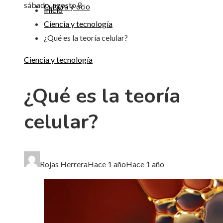
sábado, agosto 8
Cultura y ocio
Inicio
Ciencia y tecnología
¿Qué es la teoría celular?
Ciencia y tecnología
¿Qué es la teoría
celular?
Rojas Herrera
Hace 1 año
Hace 1 año