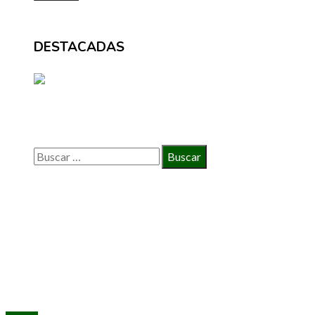
DESTACADAS
BÚSQUEDA
Buscar:
INFORMACIÓN
Política de Privacidad
Quiénes Somos
Contacto
© 2020 Todos los derechos reservados.