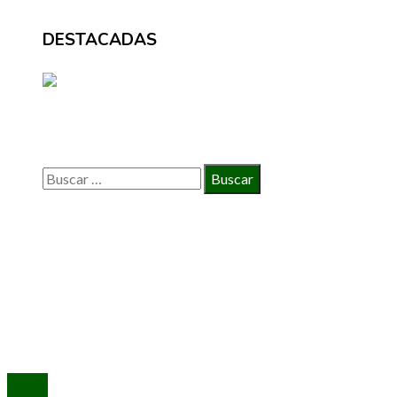
DESTACADAS
BÚSQUEDA
Buscar:
INFORMACIÓN
Política de Privacidad
Quiénes Somos
Contacto
© 2020 Todos los derechos reservados.