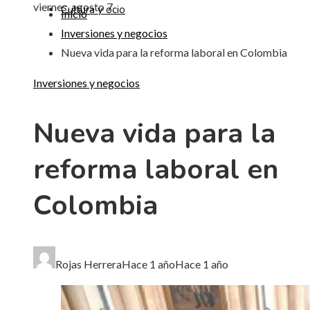
viernes, agosto 7
Cultura y ocio
Inicio
Inversiones y negocios
Nueva vida para la reforma laboral en Colombia
Inversiones y negocios
Nueva vida para la
reforma laboral en
Colombia
Rojas Herrera
Hace 1 año
Hace 1 año