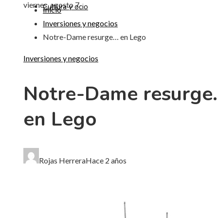
viernes, agosto 7
Cultura y ocio
Inicio
Inversiones y negocios
Notre-Dame resurge… en Lego
Inversiones y negocios
Notre-Dame resurge
en Lego
Rojas Herrera
Hace 2 años