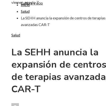
viernes, agosto 7
Cultura y ocio
Inicio
Salud
La SEHH anuncia la expansión de centros de terapias
avanzadas CAR-T
Salud
La SEHH anuncia la
expansión de centro
de terapias avanzada
CAR-T