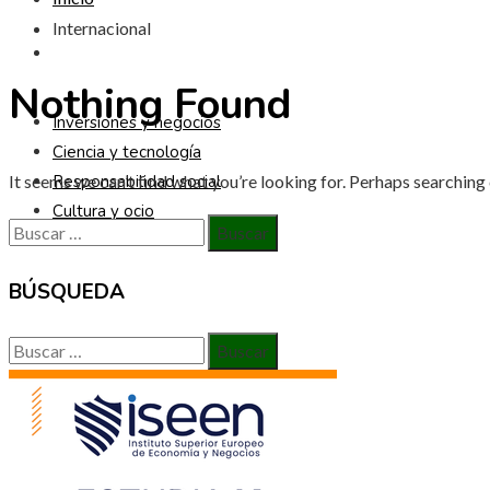
Internacional
CULTURA Y OCIO
Nothing Found
Inversiones y negocios
Ciencia y tecnología
It seems we can’t find what you’re looking for. Perhaps searching 
Responsabilidad social
Cultura y ocio
Buscar:
BÚSQUEDA
Buscar: