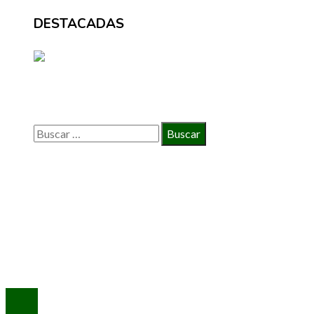
DESTACADAS
BÚSQUEDA
Buscar:
INFORMACIÓN
Política de Privacidad
Quiénes Somos
Contacto
© 2020 Todos los derechos reservados.