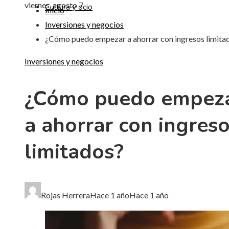
viernes, agosto 7
Cultura y ocio
Inicio
Inversiones y negocios
¿Cómo puedo empezar a ahorrar con ingresos limita
Inversiones y negocios
¿Cómo puedo empez
a ahorrar con ingres
limitados?
Rojas Herrera
Hace 1 año
Hace 1 año