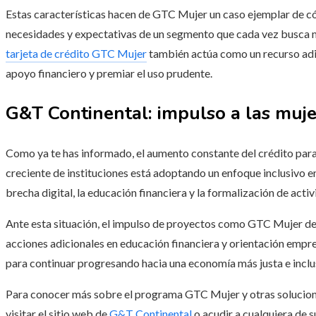
Estas características hacen de GTC Mujer un caso ejemplar de có
necesidades y expectativas de un segmento que cada vez busca má
tarjeta de crédito GTC Mujer
también actúa como un recurso adi
apoyo financiero y premiar el uso prudente.
G&T Continental: impulso a las muje
Como ya te has informado, el aumento constante del crédito pa
creciente de instituciones está adoptando un enfoque inclusivo en
brecha digital, la educación financiera y la formalización de act
Ante esta situación, el impulso de proyectos como GTC Mujer de
acciones adicionales en educación financiera y orientación empr
para continuar progresando hacia una economía más justa e inclu
Para conocer más sobre el programa GTC Mujer y otras solucione
visitar el sitio web de
G&T Continental
o acudir a cualquiera de s