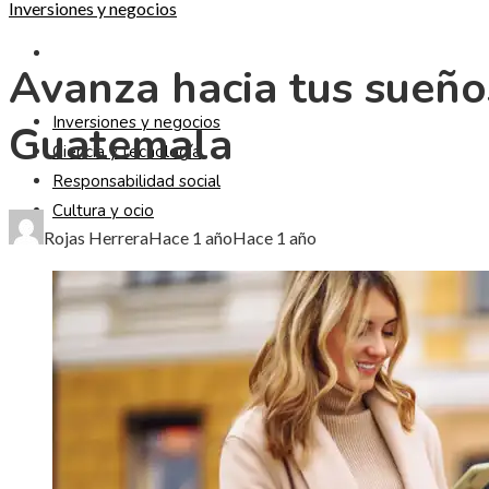
Inversiones y negocios
CULTURA Y OCIO
Avanza hacia tus sueño
Inversiones y negocios
Guatemala
Ciencia y tecnología
Responsabilidad social
Cultura y ocio
Rojas Herrera
Hace 1 año
Hace 1 año