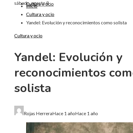
sábado, agosto 8
Cultura y ocio
Inicio
Cultura y ocio
Yandel: Evolución y reconocimientos como solista
Cultura y ocio
Yandel: Evolución y
reconocimientos com
solista
Rojas Herrera
Hace 1 año
Hace 1 año