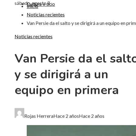
sábado, agosto 8
Cultura y ocio
Inicio
Noticias recientes
Van Persie da el salto y se dirigirá a un equipo en pri
Noticias recientes
Van Persie da el salt
y se dirigirá a un
equipo en primera
Rojas Herrera
Hace 2 años
Hace 2 años