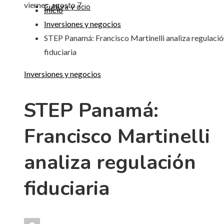
viernes, agosto 7
Cultura y ocio
Inicio
Inversiones y negocios
STEP Panamá: Francisco Martinelli analiza regulació
fiduciaria
Inversiones y negocios
STEP Panamá:
Francisco Martinelli
analiza regulación
fiduciaria