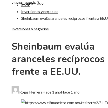
viernes, agosto 7
Cultura y ocio
Inicio
Inversiones y negocios
Sheinbaum evalúa aranceles recíprocos frente a EE.U
Inversiones y negocios
Sheinbaum evalúa
aranceles recíprocos
frente a EE.UU.
Rojas Herrera
Hace 1 año
Hace 1 año