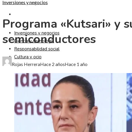
Inversiones y negocios
CULTURA Y OCIO
Programa «Kutsari» y su
Inversiones y negocios
semiconductores
Ciencia y tecnología
Responsabilidad social
Cultura y ocio
Rojas Herrera
Hace 2 años
Hace 1 año