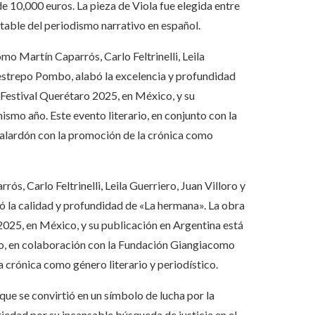
de 10,000 euros. La pieza de Viola fue elegida entre
able del periodismo narrativo en español.
o Martín Caparrós, Carlo Feltrinelli, Leila
e Restrepo Pombo, alabó la excelencia y profundidad
 Festival Querétaro 2025, en México, y su
smo año. Este evento literario, en conjunto con la
galardón con la promoción de la crónica como
, Carlo Feltrinelli, Leila Guerriero, Juan Villoro y
ió la calidad y profundidad de «La hermana». La obra
2025, en México, y su publicación en Argentina está
io, en colaboración con la Fundación Giangiacomo
la crónica como género literario y periodístico.
que se convirtió en un símbolo de lucha por la
riedad por su incansable búsqueda de justicia en el