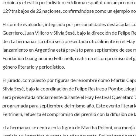
crónica y el estilo periodístico en idioma español, con un premio 
129 trabajos de 22 naciones, confirmándose como un ejemplo not
El comité evaluador, integrado por personalidades destacadas com
Guerriero, Juan Villoro y Silvia Sesé, bajo la dirección de Felip
de «La hermana». La obra será presentada oficialmente en el Hay
lanzamiento en Argentina está previsto para septiembre de ese mi
Fundación Giangiacomo Feltrinelli, reafirma el compromiso del 
género literario y periodístico.
El jurado, compuesto por figuras de renombre como Martín Caparrós
Silvia Sesé, bajo la coordinación de Felipe Restrepo Pombo, elog
será presentada oficialmente durante el Hay Festival Querétaro 
programada para septiembre del mismo año. Este evento literar
Feltrinelli, refuerza el compromiso del premio con la difusión de 
«La hermana» se centra en la figura de Martha Pelloni, una monja 
justicia en Argentina durante los años noventa. Pelloni ganó noto