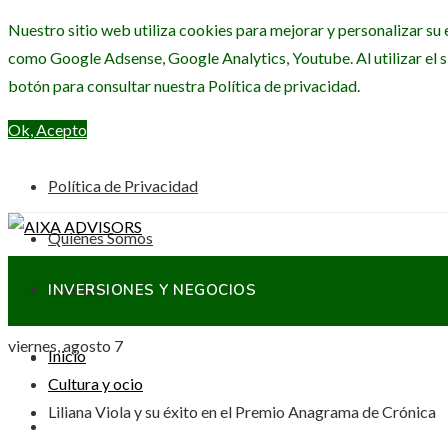
Nuestro sitio web utiliza cookies para mejorar y personalizar su 
como Google Adsense, Google Analytics, Youtube. Al utilizar el s
botón para consultar nuestra Política de privacidad.
Ok, Acepto
Política de Privacidad
Quiénes Somos
Contacto
INVERSIONES Y NEGOCIOS
viernes, agosto 7
Inicio
CIENCIA Y TECNOLOGÍA
Cultura y ocio
Liliana Viola y su éxito en el Premio Anagrama de Crónica
RESPONSABILIDAD SOCIAL