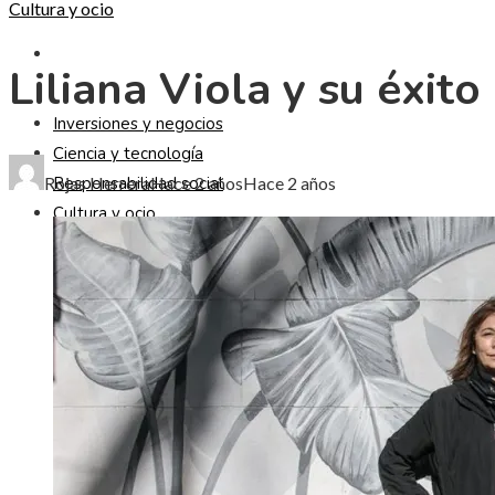
Cultura y ocio
CULTURA Y OCIO
Liliana Viola y su éxi
Inversiones y negocios
Ciencia y tecnología
Responsabilidad social
Rojas Herrera
Hace 2 años
Hace 2 años
Cultura y ocio