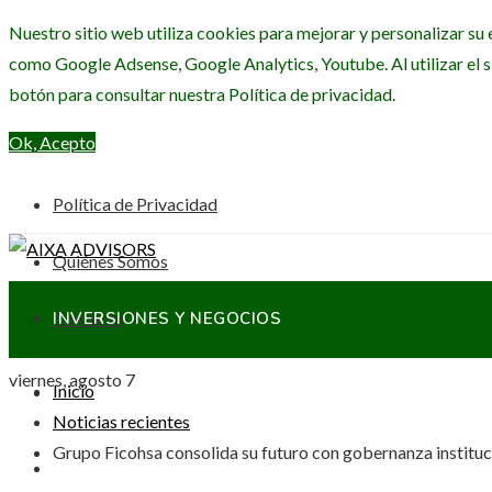
Nuestro sitio web utiliza cookies para mejorar y personalizar su 
como Google Adsense, Google Analytics, Youtube. Al utilizar el s
botón para consultar nuestra Política de privacidad.
Ok, Acepto
Política de Privacidad
Quiénes Somos
Contacto
INVERSIONES Y NEGOCIOS
viernes, agosto 7
Inicio
CIENCIA Y TECNOLOGÍA
Noticias recientes
Grupo Ficohsa consolida su futuro con gobernanza instituc
RESPONSABILIDAD SOCIAL