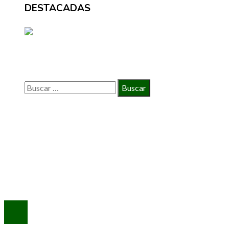
DESTACADAS
BÚSQUEDA
Buscar:
INFORMACIÓN
Política de Privacidad
Quiénes Somos
Contacto
© 2020 Todos los derechos reservados.