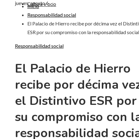
jueves, agosto 6
Cultura y ocio
Inicio
Responsabilidad social
El Palacio de Hierro recibe por décima vez el Distint
ESR por su compromiso con la responsabilidad socia
Responsabilidad social
El Palacio de Hierro
recibe por décima ve
el Distintivo ESR por
su compromiso con l
responsabilidad soci