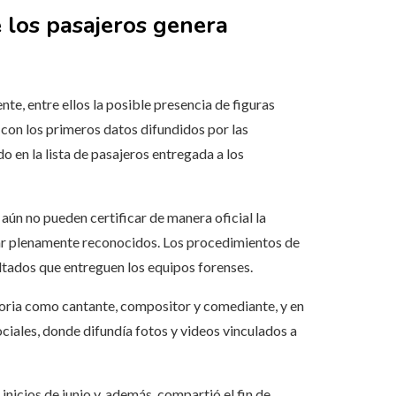
e los pasajeros genera
te, entre ellos la posible presencia de figuras
con los primeros datos difundidos por las
o en la lista de pasajeros entregada a los
ún no pueden certificar de manera oficial la
star plenamente reconocidos. Los procedimientos de
ultados que entreguen los equipos forenses.
toria como cantante, compositor y comediante, y en
ociales, donde difundía fotos y videos vinculados a
inicios de junio y, además, compartió el fin de