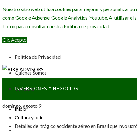
Nuestro sitio web utiliza cookies para mejorar y personalizar su 
como Google Adsense, Google Analytics, Youtube. Al utilizar el s
botón para consultar nuestra Política de privacidad.
Ok, Acepto
Política de Privacidad
Quiénes Somos
Contacto
INVERSIONES Y NEGOCIOS
domingo, agosto 9
Inicio
CIENCIA Y TECNOLOGÍA
Cultura y ocio
Detalles del trágico accidente aéreo en Brasil que involucr
RESPONSABILIDAD SOCIAL