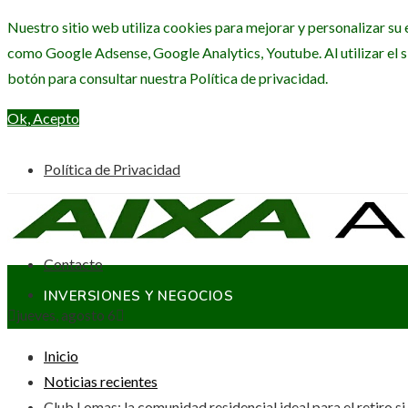
Nuestro sitio web utiliza cookies para mejorar y personalizar su 
como Google Adsense, Google Analytics, Youtube. Al utilizar el s
botón para consultar nuestra Política de privacidad.
Ok, Acepto
Política de Privacidad
Quiénes Somos
Contacto
INVERSIONES Y NEGOCIOS
jueves, agosto 6
Inicio
CIENCIA Y TECNOLOGÍA
Noticias recientes
Club Lomas: la comunidad residencial ideal para el retiro 