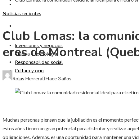
RESPONSABILIDAD SOCIAL
Noticias recientes
CULTURA Y OCIO
Club Lomas: la comunida
Inversiones y negocios
eres de Montreal (Que
Ciencia y tecnología
Responsabilidad social
Cultura y ocio
Rojas Herrera
Hace 3 años
Muchas personas piensan que la jubilación es el momento perfec
estos años tienen un gran potencial para disfrutar y realizar aque
obligaciones. Además, es una oportunidad para mantener una vida s