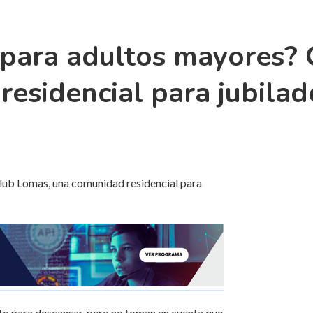
 para adultos mayores?
esidencial para jubilad
to para descansar, pero no toman en cuenta que