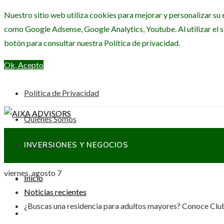
Nuestro sitio web utiliza cookies para mejorar y personalizar su 
como Google Adsense, Google Analytics, Youtube. Al utilizar el s
botón para consultar nuestra Política de privacidad.
Ok, Acepto
Política de Privacidad
Quiénes Somos
Contacto
INVERSIONES Y NEGOCIOS
viernes, agosto 7
Inicio
CIENCIA Y TECNOLOGÍA
Noticias recientes
¿Buscas una residencia para adultos mayores? Conoce Club
RESPONSABILIDAD SOCIAL