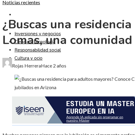
Noticias recientes
CULTURA Y OCIO
¿Buscas una residencia
Inversiones y negocios
Lomas, una comunidad r
Ciencia y tecnología
Responsabilidad social
Cultura y ocio
Rojas Herrera
Hace 2 años
Muchas personas piensan que la jubilación es el momento perfec